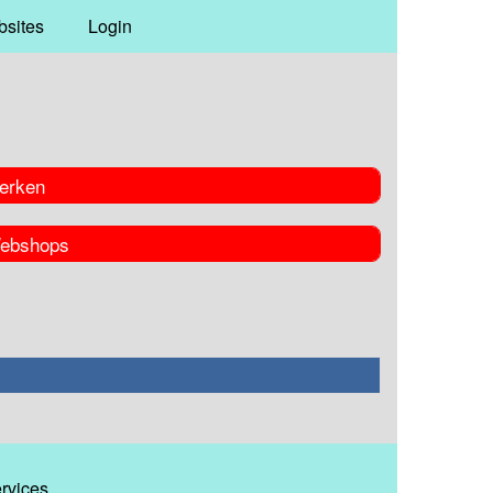
bsites
Login
erken
ebshops
ervices