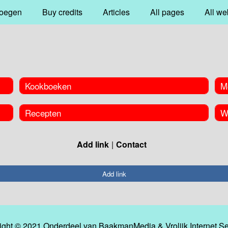
oegen
Buy credits
Articles
All pages
All we
Kookboeken
M
Recepten
W
Add link
Contact
Add link
ight © 2021 Onderdeel van
BaakmanMedia
&
Vrolijk Internet S